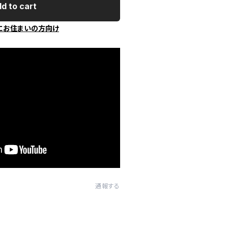
d to cart
にお住まいの方向け
通報する