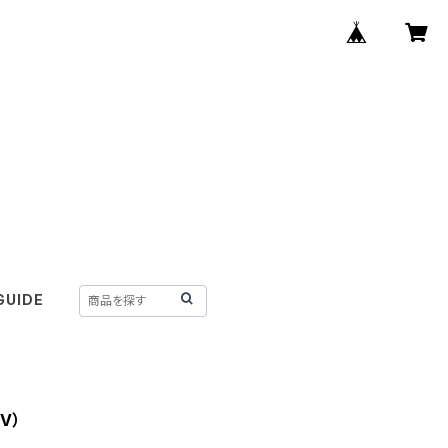
GUIDE
V）