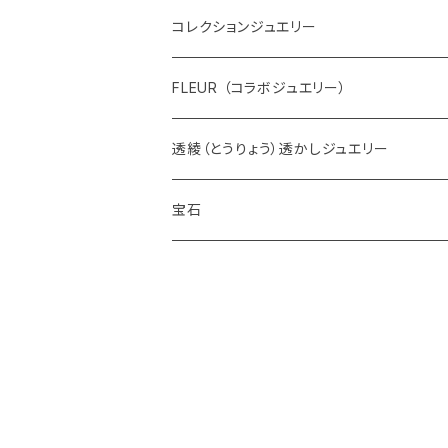
コレクションジュエリー
FLEUR （コラボジュエリー）
透綾（とうりょう）透かしジュエリー
宝石
ダイヤモンド
カラーストーン
アクアマリン
パール
アメシスト