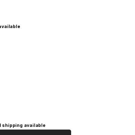
available
l shipping available