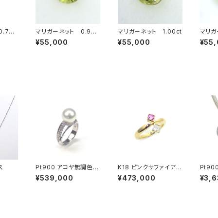
.74c
マリガーネット 0.99c
マリガーネット 1.00ct
マリガ
t
¥55,000
¥55,000
¥55
ス
Pt900 アコヤ無調色パ
K18 ピンクサファイア
Pt9
ール ダイヤモンド リン
ダイヤモンド リング
アコヤ
¥539,000
¥473,000
¥3,
グ
ール 
ダント