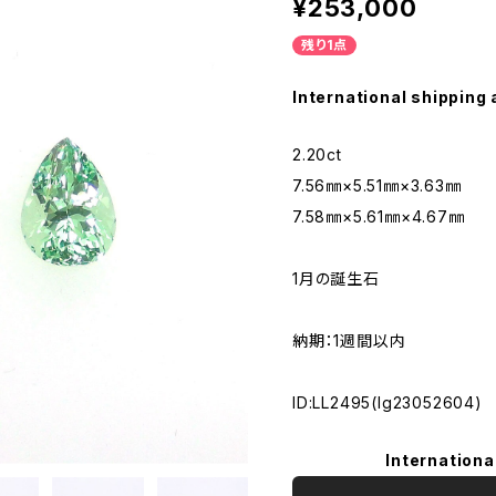
¥253,000
残り1点
International shipping 
2.20ct
7.56㎜×5.51㎜×3.63㎜
7.58㎜×5.61㎜×4.67㎜
1月の誕生石
納期：1週間以内
ID:LL2495(lg23052604)
Internationa