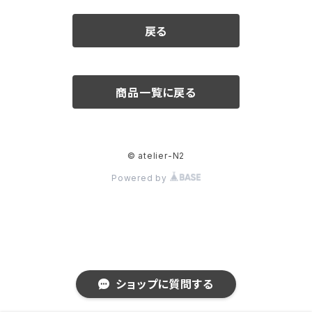
ダイヤモンド
戻る
カラーストーン
アクアマリン
パール
商品一覧に戻る
アメシスト
© atelier-N2
エメラルド
Powered by
ガーネット
クリソベリル
ショップに質問する
サファイア