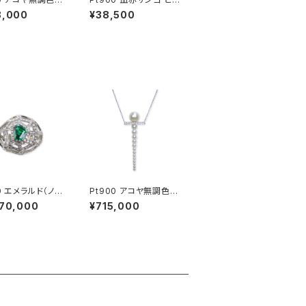
サファイア ミント
ス
8,000
¥38,500
ット ダイヤモンド
（片方）
0 エメラルド（ノン
Pt900 アコヤ無調色パ
） ダイヤモンド リ
ール ダイヤモンド ペン
970,000
¥715,000
ダントネックレス