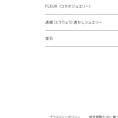
FLEUR （コラボジュエリー）
透綾（とうりょう）透かしジュエリー
宝石
ダイヤモンド
カラーストーン
アクアマリン
パール
アメシスト
エメラルド
プライバシーポリシー
特定商取引法に基