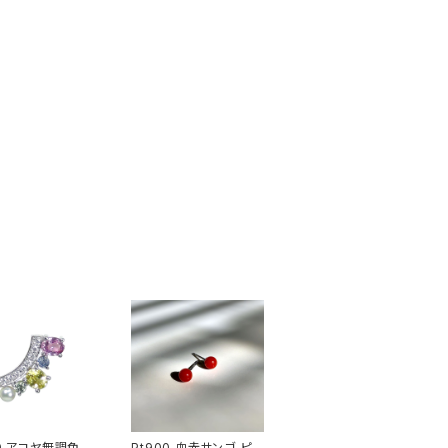
00 アコヤ無調色パ
Pt900 血赤サンゴ ピア