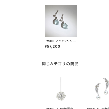
Pt900 アクアマリン ピ
アス
¥57,200
同じカテゴリの商品
Pt900 アコヤ無調色ベ
Pt950 アコヤ