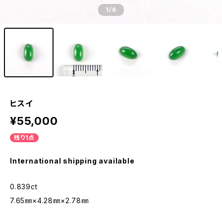
1
/6
ヒスイ
¥55,000
残り1点
International shipping available
0.839ct
7.65㎜×4.28㎜×2.78㎜