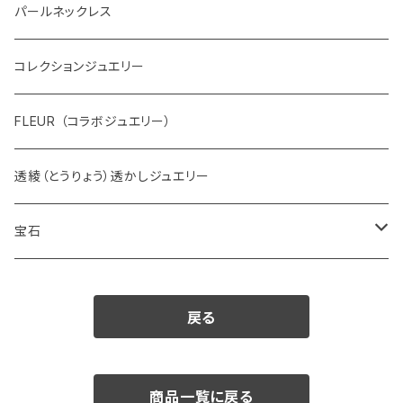
パールネックレス
コレクションジュエリー
FLEUR （コラボジュエリー）
透綾（とうりょう）透かしジュエリー
宝石
ダイヤモンド
戻る
カラーストーン
アクアマリン
パール
商品一覧に戻る