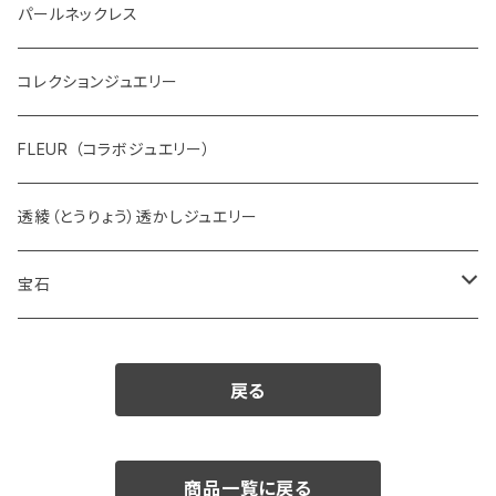
パールネックレス
コレクションジュエリー
FLEUR （コラボジュエリー）
透綾（とうりょう）透かしジュエリー
宝石
ダイヤモンド
戻る
カラーストーン
アクアマリン
パール
商品一覧に戻る