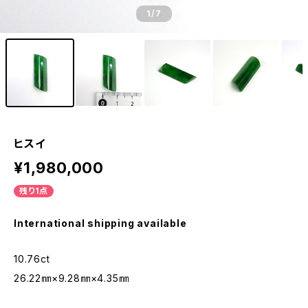
1
/7
ヒスイ
¥1,980,000
残り1点
International shipping available
10.76ct
26.22㎜×9.28㎜×4.35㎜