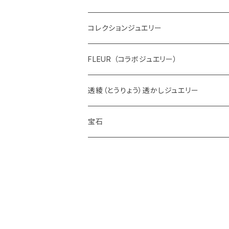
コレクションジュエリー
FLEUR （コラボジュエリー）
透綾（とうりょう）透かしジュエリー
宝石
ダイヤモンド
カラーストーン
アクアマリン
パール