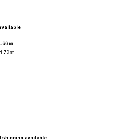
available
4.66㎜
4.70㎜
l shipping available