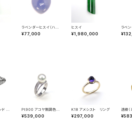
イ
ラベンダーヒスイ（ハー
ヒスイ
ラベン
トカボションカット）
¥77,000
¥1,980,000
¥132
ンド リ
Pt900 アコヤ無調色パ
K18 アメシスト リング
透綾（
ール ダイヤモンド リン
イヤモ
¥539,000
¥297,000
¥58
グ
枠