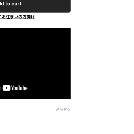
d to cart
にお住まいの方向け
通報する