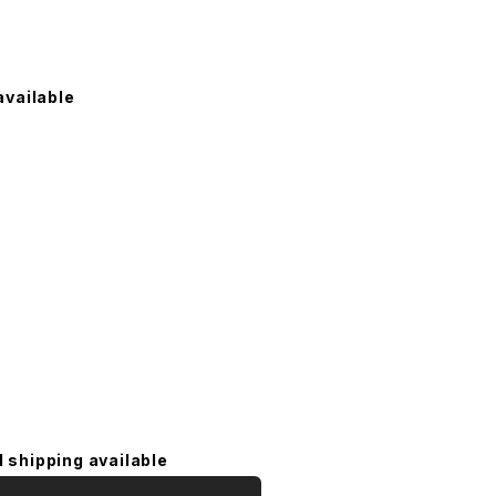
available
l shipping available