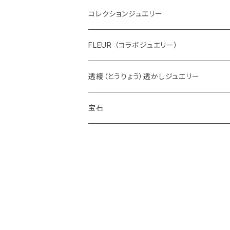
コレクションジュエリー
FLEUR （コラボジュエリー）
透綾（とうりょう）透かしジュエリー
宝石
ダイヤモンド
カラーストーン
アクアマリン
パール
アメシスト