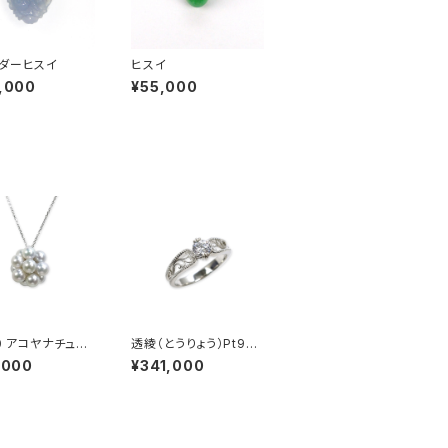
ダーヒスイ
ヒスイ
,000
¥55,000
00 アコヤナチュラ
透綾（とうりょう）Pt950
ーパール ペンダ
透かしリング枠
,000
¥341,000
ップ