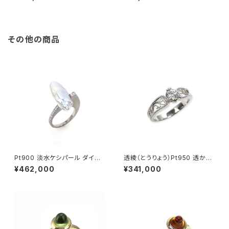
その他の商品
Pt900 淡水ケシパール ダイヤ
透綾（とうりょう）Pt950 透かし
モンド リング
リング枠
¥462,000
¥341,000