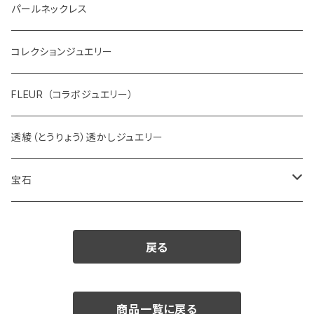
パールネックレス
コレクションジュエリー
FLEUR （コラボジュエリー）
透綾（とうりょう）透かしジュエリー
宝石
ダイヤモンド
戻る
カラーストーン
アクアマリン
パール
商品一覧に戻る