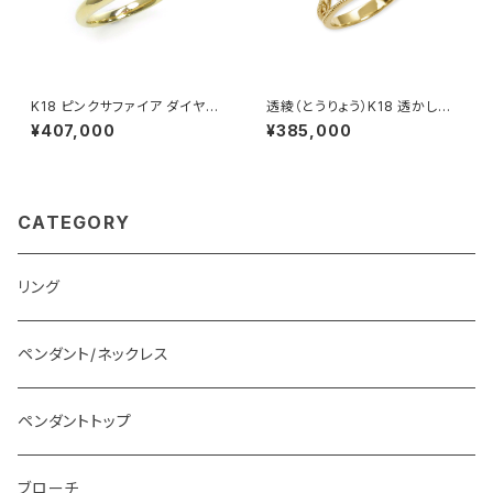
K18 ピンクサファイア ダイヤモ
透綾（とうりょう）K18 透かしリ
ンド リング
ング枠
¥407,000
¥385,000
CATEGORY
リング
ペンダント/ネックレス
ペンダントトップ
ブローチ