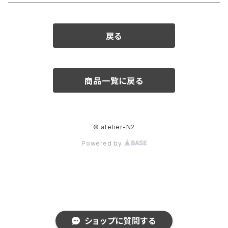
ダイヤモンド
戻る
カラーストーン
アクアマリン
パール
商品一覧に戻る
アメシスト
© atelier-N2
エメラルド
Powered by
ガーネット
クリソベリル
ショップに質問する
サファイア