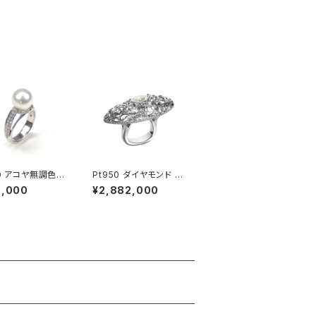
00 アコヤ無調色パ
Pt950 ダイヤモンド リ
ダイヤモンド リン
ング
9,000
¥2,882,000