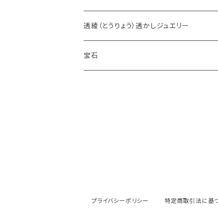
透綾（とうりょう）透かしジュエリー
宝石
ダイヤモンド
カラーストーン
アクアマリン
パール
アメシスト
エメラルド
プライバシーポリシー
特定商取引法に基