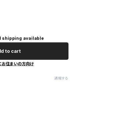
l shipping available
d to cart
にお住まいの方向け
通報する