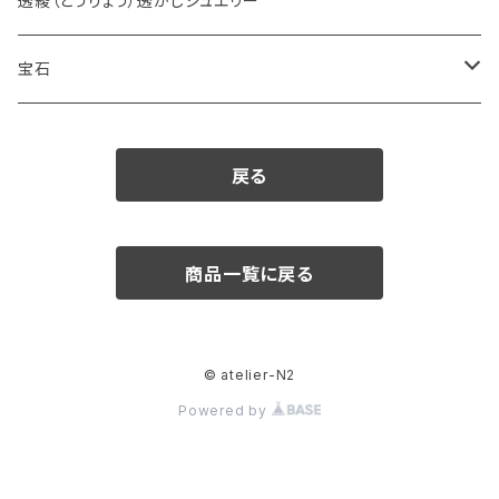
透綾（とうりょう）透かしジュエリー
宝石
ダイヤモンド
戻る
カラーストーン
アクアマリン
パール
商品一覧に戻る
アメシスト
© atelier-N2
エメラルド
Powered by
ガーネット