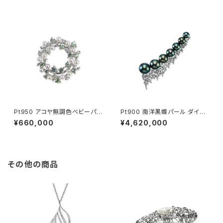
Pt950 アコヤ無調色ベビーパ
Pt900 南洋黒蝶パール ダイヤ
ール ダイヤモンド ミントガーネ
モンド ブローチ
¥660,000
¥4,620,000
ット ブローチ
その他の商品