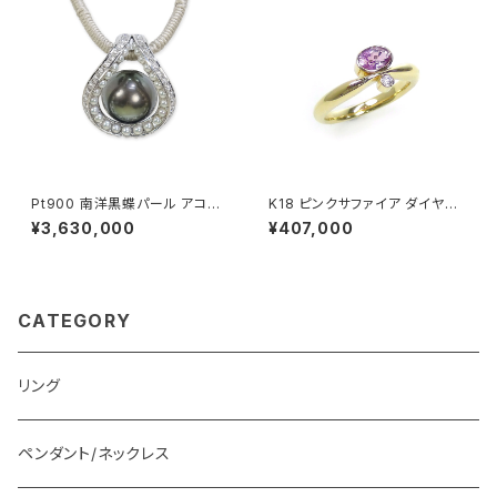
Pt900 南洋黒蝶パール アコヤ
K18 ピンクサファイア ダイヤモ
無調色ベビーパール ダイヤモン
ンド リング
¥3,630,000
¥407,000
ド ペンダントトップ
CATEGORY
リング
ペンダント/ネックレス