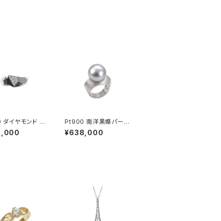
ド ピ
Pt900 南洋黒蝶パール
リング
リング
5,000
¥638,000