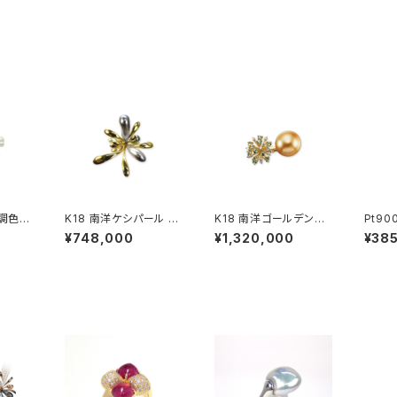
無調色ベ
K18 南洋ケシパール リ
K18 南洋ゴールデンパ
Pt900 ダイヤモン
ヤモン
ング
ール ミントガーネット
ンキー
¥748,000
¥1,320,000
¥38
ダイヤモンド リング