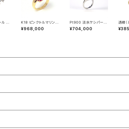
ール 淡
K18 ピンクトルマリン
Pt900 淡水ケシパール
透綾（
レス
ダイヤモンド リング
リング
かしリ
¥968,000
¥704,000
¥38