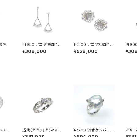
無調色パ
Pt950 アコヤ無調色ベ
Pt900 アコヤ無調色ベ
Pt9
 ピア
ビーパール ピアス
ビーパール ダイヤモン
ール 
¥308,000
¥528,000
¥30
ド ピアス
ガーネ
ピアス
ンド リ
透綾（とうりょう）Pt950
Pt900 淡水ケシパール
K
透かしリング枠
リング
¥341,000
¥594,000
¥341