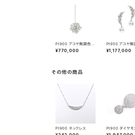
Pt900 アコヤ無調色ベ
Pt950 アコヤ
ビーパール ダイヤモン
ール ダイヤモンド
¥770,000
¥1,177,000
ド ピアス（片方）
ス
その他の商品
Pt900 ネックレス
Pt900 ダイヤモ
ング
¥242,000
¥1,947,000