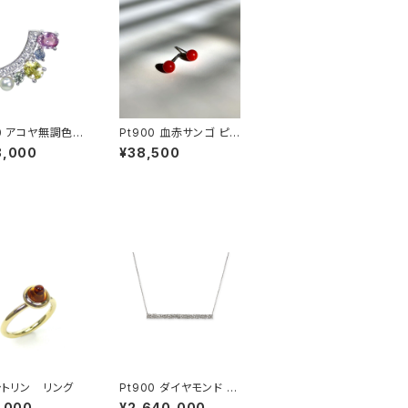
00 アコヤ無調色パ
Pt900 血赤サンゴ ピア
サファイア ミント
ス
8,000
¥38,500
ット ダイヤモンド
（片方）
18 シトリン リング
Pt900 ダイヤモンド ペ
ンダントネックレス
,000
¥2,640,000