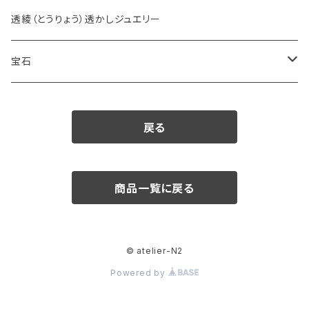
透綾（とうりょう）透かしジュエリー
宝石
ダイヤモンド
戻る
カラーストーン
アクアマリン
パール
商品一覧に戻る
アメシスト
© atelier-N2
エメラルド
Powered by
ガーネット