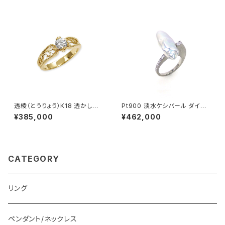
透綾（とうりょう）K18 透かしリ
Pt900 淡水ケシパール ダイヤ
ング枠
モンド リング
¥385,000
¥462,000
CATEGORY
リング
ペンダント/ネックレス