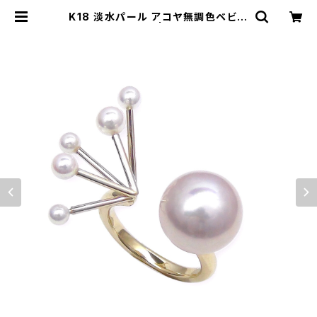
K18 淡水パール アコヤ無調色ベビー
パール リング | atelier-N2