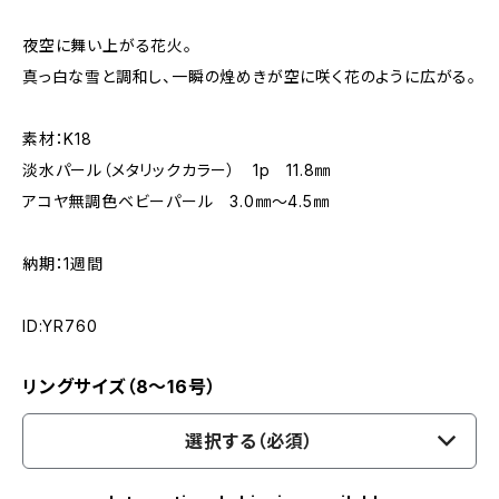
夜空に舞い上がる花火。
真っ白な雪と調和し、一瞬の煌めきが空に咲く花のように広がる。
素材：K18
淡水パール（メタリックカラー） 1p 11.8㎜
アコヤ無調色ベビーパール 3.0㎜～4.5㎜
納期：1週間
ID:YR760
リングサイズ（8～16号）
選択する（必須）