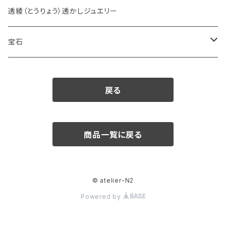
透綾（とうりょう）透かしジュエリー
宝石
ダイヤモンド
戻る
カラーストーン
アクアマリン
パール
商品一覧に戻る
アメシスト
© atelier-N2
エメラルド
Powered by
ガーネット