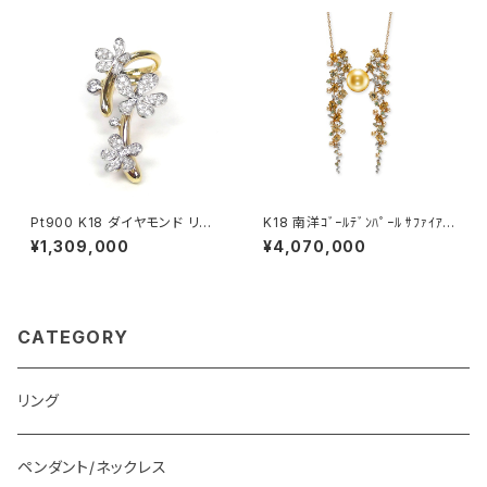
Pt900 K18 ダイヤモンド リン
K18 南洋ｺﾞｰﾙﾃﾞﾝﾊﾟｰﾙ ｻﾌｧｲｱ ﾐ
グ
ﾝﾄｶﾞｰﾈｯﾄ ﾀﾞｲﾔﾓﾝﾄﾞ ﾍﾟﾝﾀﾞﾝﾄﾈｯ
¥1,309,000
¥4,070,000
ｸﾚｽ
CATEGORY
リング
ペンダント/ネックレス