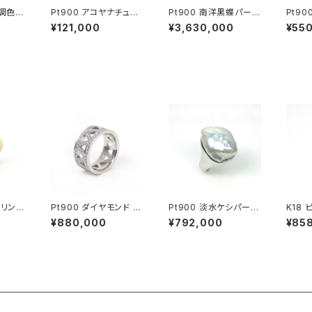
無調色ベ
Pt900 アコヤナチュラ
Pt900 南洋黒蝶パール
Pt9
ヤモン
ルグレーパール ペンダ
アコヤ無調色ベビーパ
ダイヤ
¥121,000
¥3,630,000
¥55
ブロー
ントトップ
ール ダイヤモンド ペン
ヘッド
ッド
ダントトップ
マリン
Pt900 ダイヤモンド エ
Pt900 淡水ケシパール
K18
タニティーリング
リング
ダイヤ
¥880,000
¥792,000
¥85