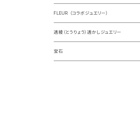
FLEUR （コラボジュエリー）
透綾（とうりょう）透かしジュエリー
宝石
ダイヤモンド
カラーストーン
アクアマリン
パール
アメシスト