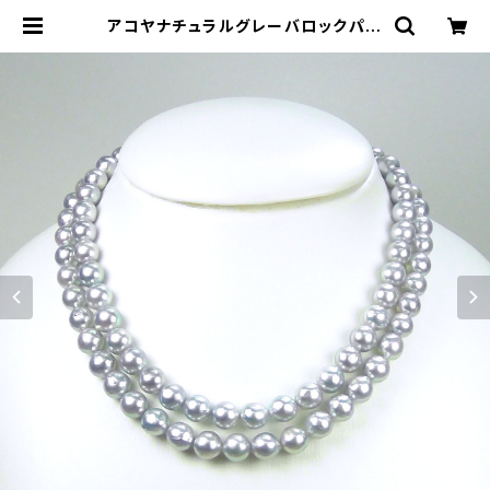
アコヤナチュラルグレーバロックパー
ルネックレス（ロング） 9.5㎜-10.0
㎜ PN433long | atelier-N2