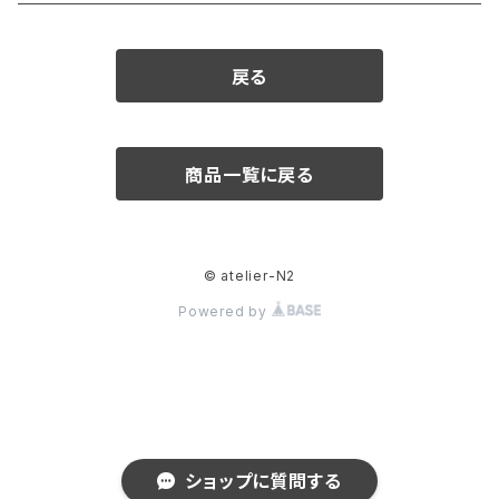
ダイヤモンド
戻る
カラーストーン
アクアマリン
パール
商品一覧に戻る
アメシスト
© atelier-N2
エメラルド
Powered by
ガーネット
クリソベリル
ショップに質問する
サファイア