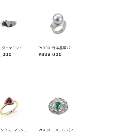
ド ピ
Pt900 南洋黒蝶パール
リング
リング
5,000
¥638,000
 ピンクトルマリン
Pt900 エメラルド（ノン