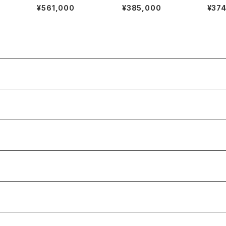
ン ダイヤモンド リング
ンキーリング
リング
¥561,000
¥385,000
¥37