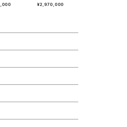
オイル） ダイヤモンド リ
4,000
¥2,970,000
ング