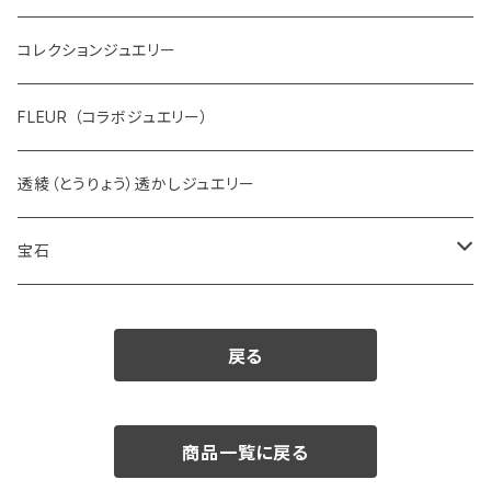
コレクションジュエリー
FLEUR （コラボジュエリー）
透綾（とうりょう）透かしジュエリー
宝石
ダイヤモンド
戻る
カラーストーン
アクアマリン
パール
商品一覧に戻る