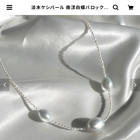
淡水ケシパール 南洋白蝶バロックパ
ール ネックレス | atelier-N2