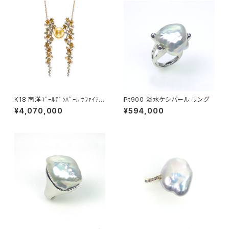
K18 南洋ｺﾞｰﾙﾃﾞﾝﾊﾟｰﾙ ｻﾌｧｲｱ ﾐ
Pt900 淡水ケシパール リング
ﾝﾄｶﾞｰﾈｯﾄ ﾀﾞｲﾔﾓﾝﾄﾞ ﾍﾟﾝﾀﾞﾝﾄﾈｯ
¥4,070,000
¥594,000
ｸﾚｽ