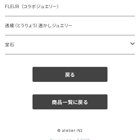
FLEUR （コラボジュエリー）
透綾（とうりょう）透かしジュエリー
宝石
ダイヤモンド
戻る
カラーストーン
アクアマリン
パール
商品一覧に戻る
アメシスト
© atelier-N2
エメラルド