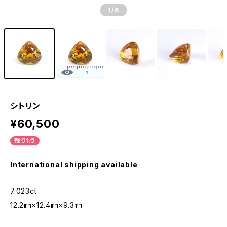
1
/6
シトリン
¥60,500
残り1点
International shipping available
7.023ct
12.2㎜×12.4㎜×9.3㎜