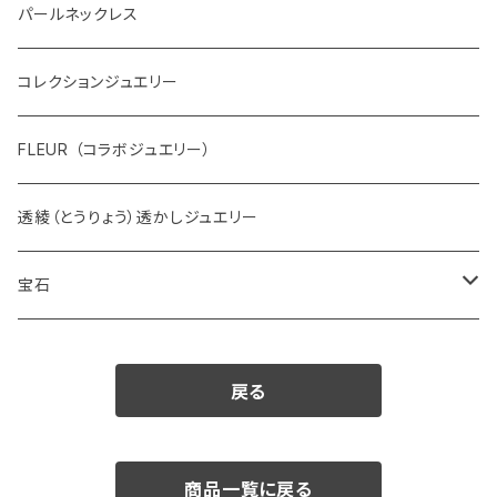
パールネックレス
コレクションジュエリー
FLEUR （コラボジュエリー）
透綾（とうりょう）透かしジュエリー
宝石
ダイヤモンド
戻る
カラーストーン
アクアマリン
パール
商品一覧に戻る