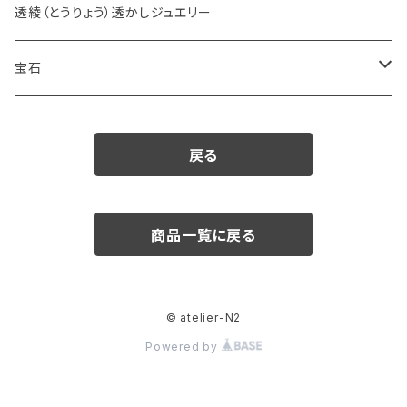
透綾（とうりょう）透かしジュエリー
宝石
ダイヤモンド
戻る
カラーストーン
アクアマリン
パール
商品一覧に戻る
アメシスト
© atelier-N2
エメラルド
Powered by
ガーネット