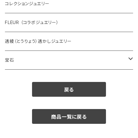
コレクションジュエリー
FLEUR （コラボジュエリー）
透綾（とうりょう）透かしジュエリー
宝石
ダイヤモンド
戻る
カラーストーン
アクアマリン
パール
商品一覧に戻る
アメシスト