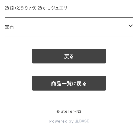
透綾（とうりょう）透かしジュエリー
宝石
ダイヤモンド
戻る
カラーストーン
アクアマリン
パール
商品一覧に戻る
アメシスト
© atelier-N2
エメラルド
Powered by
ガーネット