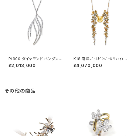
Pt900 ダイヤモンド ペンダント
K18 南洋ｺﾞｰﾙﾃﾞﾝﾊﾟｰﾙ ｻﾌｧｲｱ ﾐ
ネックレス
ﾝﾄｶﾞｰﾈｯﾄ ﾀﾞｲﾔﾓﾝﾄﾞ ﾍﾟﾝﾀﾞﾝﾄﾈｯ
¥2,013,000
¥4,070,000
ｸﾚｽ
その他の商品