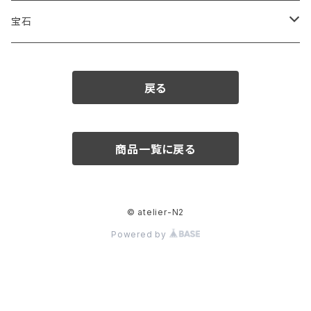
宝石
ダイヤモンド
戻る
カラーストーン
アクアマリン
パール
商品一覧に戻る
アメシスト
© atelier-N2
エメラルド
Powered by
ガーネット
クリソベリル