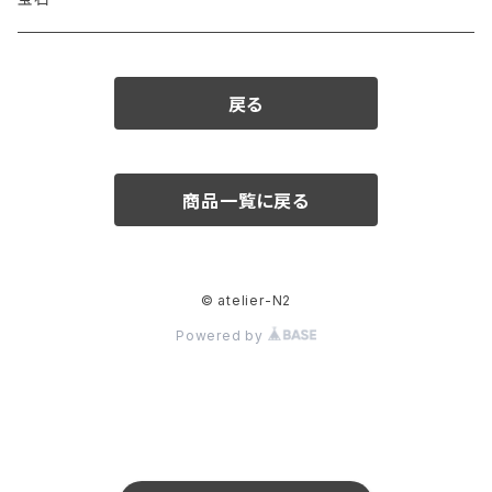
ダイヤモンド
戻る
カラーストーン
アクアマリン
パール
商品一覧に戻る
アメシスト
© atelier-N2
エメラルド
Powered by
ガーネット
クリソベリル