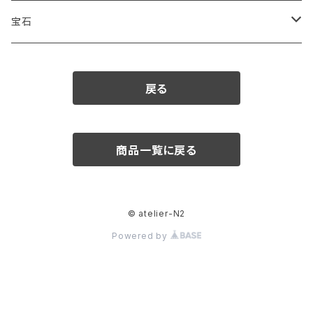
宝石
ダイヤモンド
戻る
カラーストーン
アクアマリン
パール
商品一覧に戻る
アメシスト
© atelier-N2
エメラルド
Powered by
ガーネット
クリソベリル