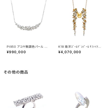
Pt950 アコヤ無調色パール ダ
K18 南洋ｺﾞｰﾙﾃﾞﾝﾊﾟｰﾙ ｻﾌｧｲｱ ﾐ
イヤモンド ペンダントネックレス
ﾝﾄｶﾞｰﾈｯﾄ ﾀﾞｲﾔﾓﾝﾄﾞ ﾍﾟﾝﾀﾞﾝﾄﾈｯ
¥990,000
¥4,070,000
ｸﾚｽ
その他の商品