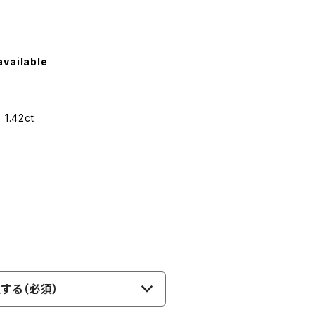
available
.42ct
する（必須）