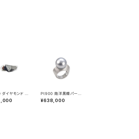
ド ピ
Pt900 南洋黒蝶パール
リング
リング
5,000
¥638,000