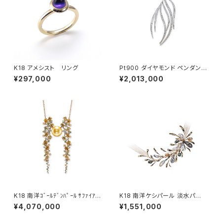
K18 アメシスト リング
Pt900 ダイヤモンド ペンダント
ネックレス
¥297,000
¥2,013,000
K18 南洋ｺﾞｰﾙﾃﾞﾝﾊﾟｰﾙ ｻﾌｧｲｱ ﾐ
K18 南洋ケシパール 淡水パー
ﾝﾄｶﾞｰﾈｯﾄ ﾀﾞｲﾔﾓﾝﾄﾞ ﾍﾟﾝﾀﾞﾝﾄﾈｯ
ル ネックレス
¥4,070,000
¥1,551,000
ｸﾚｽ