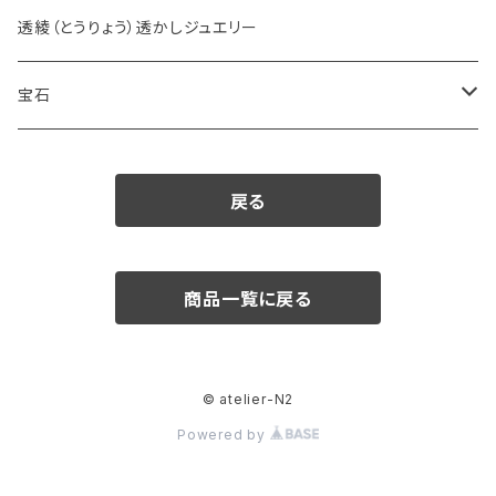
透綾（とうりょう）透かしジュエリー
宝石
ダイヤモンド
戻る
カラーストーン
アクアマリン
パール
商品一覧に戻る
アメシスト
© atelier-N2
エメラルド
Powered by
ガーネット