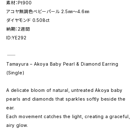
素材：Pt900
アコヤ無調色ベビーパール 2.5㎜～4.6㎜
ダイヤモンド 0.508ct
納期：2週間
ID:YE292
―――――――――――
Tamayura – Akoya Baby Pearl & Diamond Earring
(Single)
A delicate bloom of natural, untreated Akoya baby
pearls and diamonds that sparkles softly beside the
ear.
Each movement catches the light, creating a graceful,
airy glow.