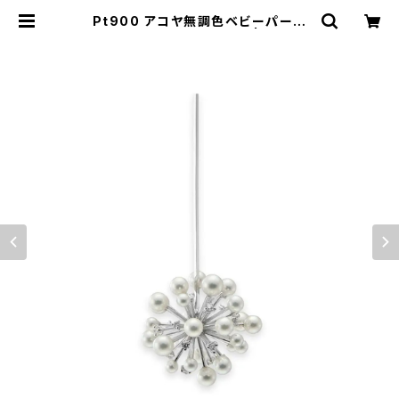
Pt900 アコヤ無調色ベビーパール
ダイヤモンド ピアス（片方） | atelier
-N2