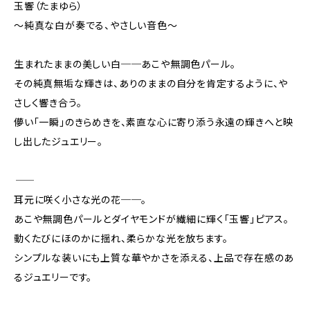
玉響（たまゆら）
～純真な白が奏でる、やさしい音色～
生まれたままの美しい白──あこや無調色パール。
その純真無垢な輝きは、ありのままの自分を肯定するように、や
さしく響き合う。
儚い「一瞬」のきらめきを、素直な心に寄り添う永遠の輝きへと映
し出したジュエリー。
―――――――――――
耳元に咲く小さな光の花──。
あこや無調色パールとダイヤモンドが繊細に輝く「玉響」ピアス。
動くたびにほのかに揺れ、柔らかな光を放ちます。
シンプルな装いにも上質な華やかさを添える、上品で存在感のあ
るジュエリーです。