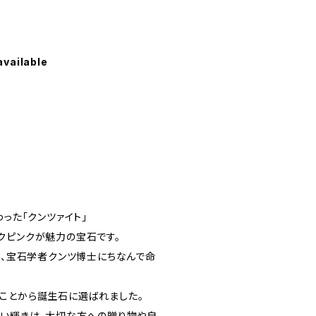
available
わった「クンツァイト」
クピンクが魅力の宝石です。
れ、宝石学者クンツ博士にちなんで命
ことから誕生石に選ばれました。
しい輝きは、大切な方への贈り物や自