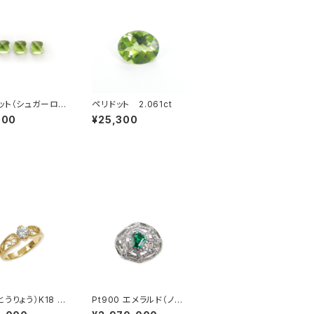
ット（シュガーロ
ペリドット 2.061ct
ット）
000
¥25,300
とうりょう）K18 透
Pt900 エメラルド（ノン
ング枠
オイル） ダイヤモンド リ