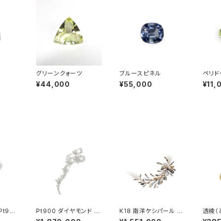
グリーンクォーツ
ブルースピネル
ペリド
ーフカ
¥44,000
¥55,000
¥11,
t950
Pt900 ダイヤモンド ブ
K18 南洋ケシパール 淡
透綾（
ローチ
水パール ネックレス
かしリ