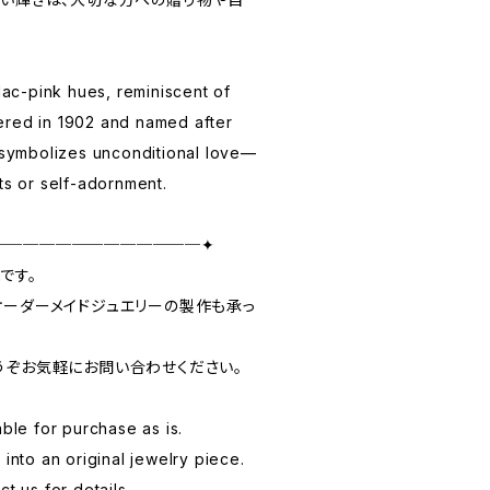
ilac-pink hues, reminiscent of
ered in 1902 and named after
t symbolizes unconditional love—
ts or self-adornment.
─────────────✦
です。
オーダーメイドジュエリーの製作も承っ
うぞお気軽にお問い合わせください。
able for purchase as is.
 into an original jewelry piece.
t us for details.