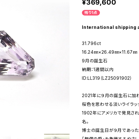
¥369,600
残り1点
International shipping 
31.796ct
16.24㎜×26.49㎜×11.67㎜
9月の誕生石
納期：1週間以内
ID:LL319（LZ25091902）
2021年に９月の誕生石に加
桜色を思わせる淡いライラッ
1902年にアメリカで発見さ
名。
博士の誕生日が９月であった
「無償の愛」を象徴するやさ