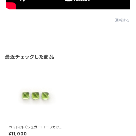
通報する
最近チェックした商品
ペリドット（シュガーローフカッ
ト）
¥11,000