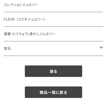
コレクションジュエリー
FLEUR （コラボジュエリー）
透綾（とうりょう）透かしジュエリー
宝石
ダイヤモンド
戻る
カラーストーン
アクアマリン
パール
商品一覧に戻る
アメシスト