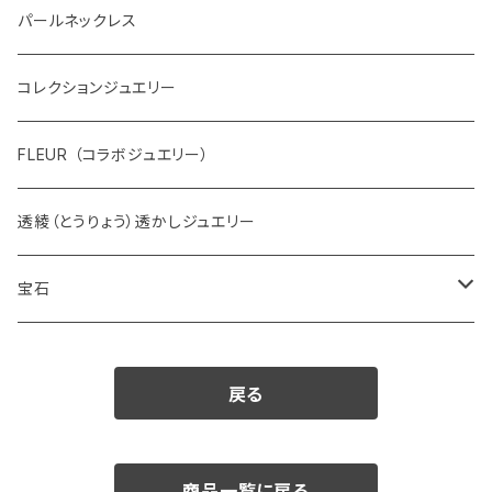
パールネックレス
コレクションジュエリー
FLEUR （コラボジュエリー）
透綾（とうりょう）透かしジュエリー
宝石
ダイヤモンド
戻る
カラーストーン
アクアマリン
パール
商品一覧に戻る