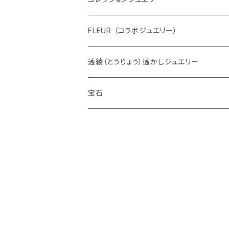
FLEUR （コラボジュエリー）
透綾（とうりょう）透かしジュエリー
宝石
ダイヤモンド
カラーストーン
アクアマリン
パール
アメシスト