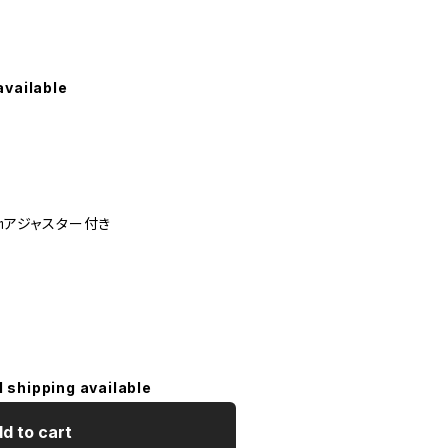
available
5㎝アジャスター付き
l shipping available
d to cart