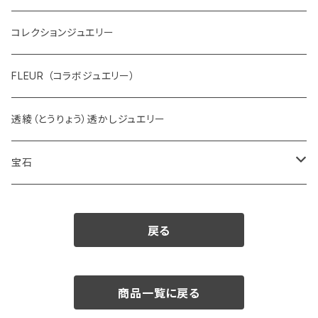
コレクションジュエリー
FLEUR （コラボジュエリー）
透綾（とうりょう）透かしジュエリー
宝石
ダイヤモンド
戻る
カラーストーン
アクアマリン
パール
商品一覧に戻る