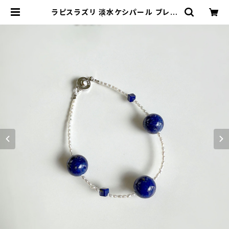
ラピスラズリ 淡水ケシパール ブレス
レット | atelier-N2