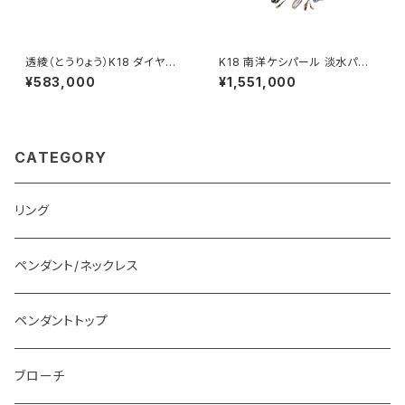
透綾（とうりょう）K18 ダイヤモ
K18 南洋ケシパール 淡水パー
ンド 透かしリング枠
ル ネックレス
¥583,000
¥1,551,000
CATEGORY
リング
ペンダント/ネックレス
ペンダントトップ
ブローチ