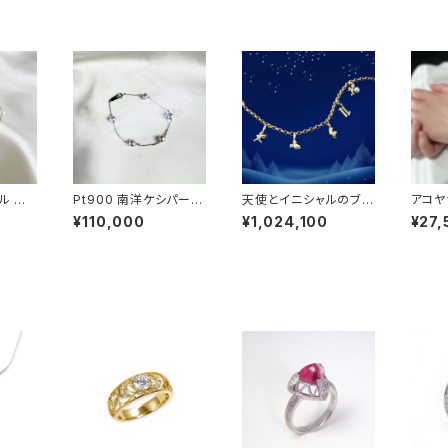
ル ブ
Pt900 南洋ケシパール
天使とイニシャルのブレ
アコヤ
ブレスレット
スレット
パール
¥110,000
¥1,024,100
¥27,