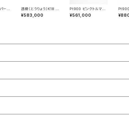
蝶パール
透綾（とうりょう）K18 ダ
Pt900 ピンクトルマリ
Pt90
ックレス
イヤモンド 透かしリング
ン ダイヤモンド リング
タニテ
¥583,000
¥561,000
¥88
枠