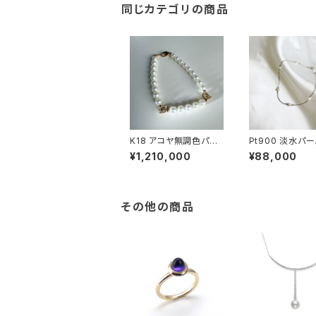
同じカテゴリの商品
K18 アコヤ無調色パー
Pt900 淡水パー
ル ダイヤモンド イニシ
レスレット
¥1,210,000
¥88,000
ャルアンクレット【雑誌
『LEON』掲載モデル】
その他の商品