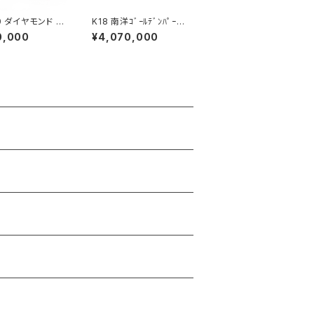
0 ダイヤモンド エ
K18 南洋ｺﾞｰﾙﾃﾞﾝﾊﾟｰﾙ
ィーリング
ｻﾌｧｲｱ ﾐﾝﾄｶﾞｰﾈｯﾄ ﾀﾞｲﾔ
0,000
¥4,070,000
ﾓﾝﾄﾞ ﾍﾟﾝﾀﾞﾝﾄﾈｯｸﾚｽ