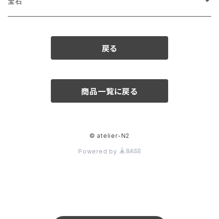
宝石
ダイヤモンド
戻る
カラーストーン
アクアマリン
パール
商品一覧に戻る
アメシスト
© atelier-N2
エメラルド
Powered by
ガーネット
クリソベリル