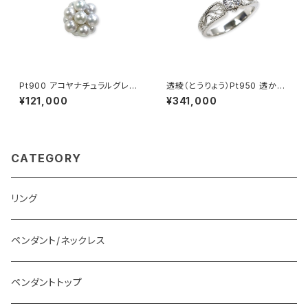
Pt900 アコヤナチュラルグレー
透綾（とうりょう）Pt950 透かし
パール ペンダントトップ
リング枠
¥121,000
¥341,000
CATEGORY
リング
ペンダント/ネックレス
ペンダントトップ