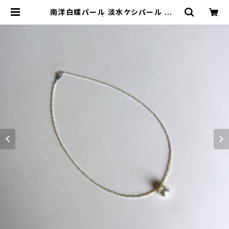
南洋白蝶パール 淡水ケシパール ネッ
クレス | atelier-N2