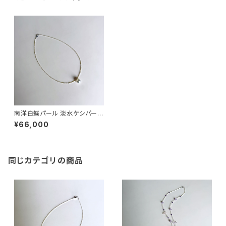
南洋白蝶パール 淡水ケシパール
ネックレス
¥66,000
同じカテゴリの商品