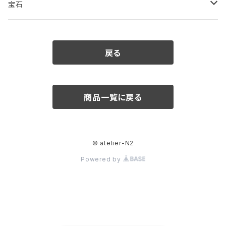
宝石
ダイヤモンド
戻る
カラーストーン
アクアマリン
パール
商品一覧に戻る
アメシスト
© atelier-N2
エメラルド
Powered by
ガーネット
クリソベリル