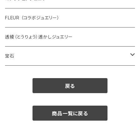
FLEUR （コラボジュエリー）
透綾（とうりょう）透かしジュエリー
宝石
ダイヤモンド
戻る
カラーストーン
アクアマリン
パール
商品一覧に戻る
アメシスト