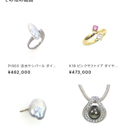
Pt900 淡水ケシパール ダイヤ
K18 ピンクサファイア ダイヤモ
モンド リング
ンド リング
¥462,000
¥473,000