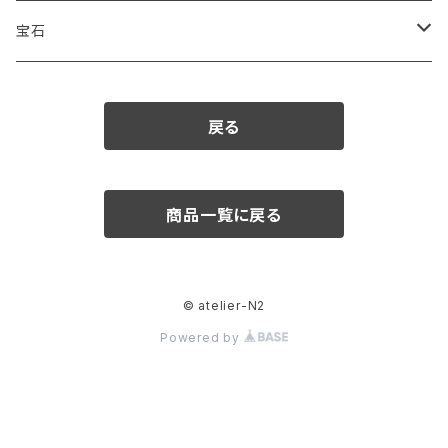
宝石
ダイヤモンド
戻る
カラーストーン
アクアマリン
パール
商品一覧に戻る
アメシスト
© atelier-N2
エメラルド
Powered by
ガーネット
クリソベリル