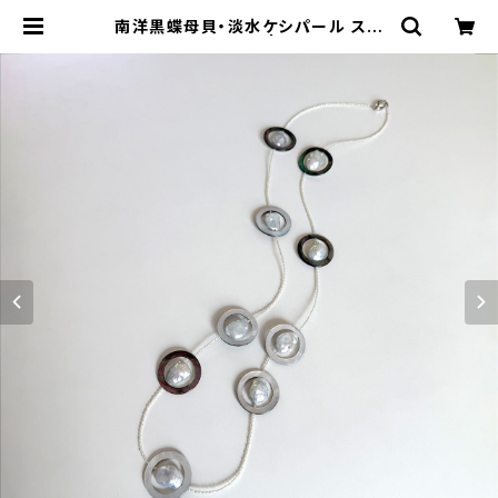
南洋黒蝶母貝・淡水ケシパール ステ
ーションネックレス | atelier-N2