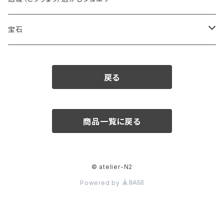
宝石
ダイヤモンド
戻る
カラーストーン
アクアマリン
パール
商品一覧に戻る
アメシスト
© atelier-N2
エメラルド
Powered by
ガーネット