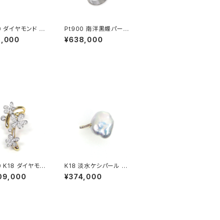
ド ピ
Pt900 南洋黒蝶パール
リング
リング
5,000
¥638,000
0 K18 ダイヤモン
K18 淡水ケシパール ダ
ング
イヤモンド リング
09,000
¥374,000