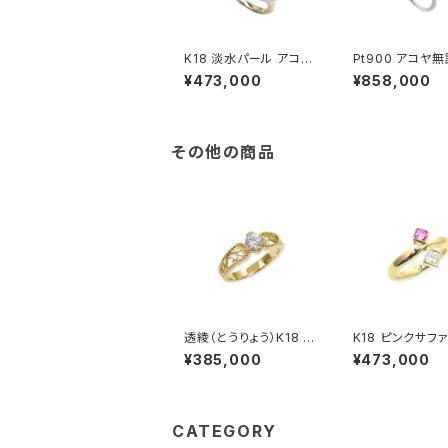
K18 淡水パール アコヤ
Pt900 アコヤ
無調色ベビーパール リ
ビーパール ダイ
¥473,000
¥858,000
ング
ド リング
その他の商品
透綾（とうりょう）K18 透
K18 ピンクサフ
かしリング枠
ダイヤモンド リ
¥385,000
¥473,000
CATEGORY