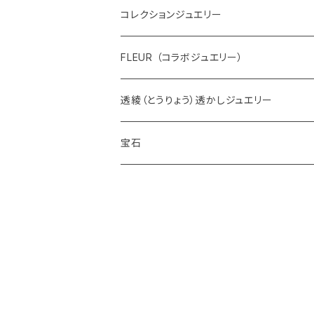
コレクションジュエリー
FLEUR （コラボジュエリー）
透綾（とうりょう）透かしジュエリー
宝石
ダイヤモンド
カラーストーン
アクアマリン
パール
アメシスト