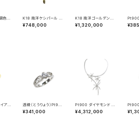
無調色ベ
K18 南洋ケシパール リ
K18 南洋ゴールデンパ
Pt900 ダイヤモン
ヤモン
ング
ール ミントガーネット
ンキー
¥748,000
¥1,320,000
¥38
ダイヤモンド リング
ァイア
透綾（とうりょう）Pt950
Pt900 ダイヤモンド ネ
Pt90
ング
透かしリング枠
ックレス
ド リ
¥341,000
¥4,312,000
¥1,3