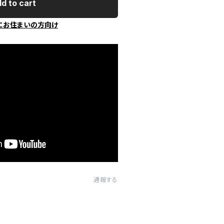
d to cart
にお住まいの方向け
通報する